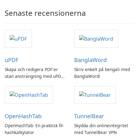
Senaste recensionerna
uPDF
BanglaWord
Skapa och redigera PDF:er
Skriv enkelt på bengali med
utan ansträngning med uPDF
BanglaWord!
by UPDF
OpenHashTab
TunnelBear
OpenHashTab: En praktisk fil-
Skydda din onlineintegritet
hashkalkylator
med TunnelBear VPN