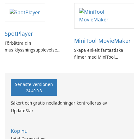
SpotPlayer
MiniTool MovieMaker
Förbättra din
musiklyssningsupplevelse
Skapa enkelt fantastiska
med SpotPlayer
filmer med MiniTool
MovieMaker.
Senaste versionen
24.40.0.3
Säkert och gratis nedladdningar kontrolleras av
UpdateStar
Köp nu
Intel Corporation