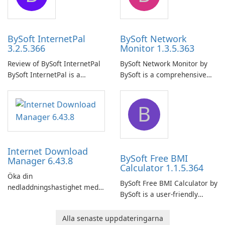
your computer system.
network.
BySoft InternetPal
BySoft Network
3.2.5.366
Monitor 1.3.5.363
Review of BySoft InternetPal
BySoft Network Monitor by
BySoft InternetPal is a
BySoft is a comprehensive
comprehensive software
network monitoring software
application designed to
designed to help businesses
B
monitor your internet
effectively manage their
connection and provide real-
network infrastructure.
time insights into its
performance.
Internet Download
BySoft Free BMI
Manager 6.43.8
Calculator 1.1.5.364
Öka din
BySoft Free BMI Calculator by
nedladdningshastighet med
BySoft is a user-friendly
Internet Download Manager!
software application
designed to help you
Alla senaste uppdateringarna