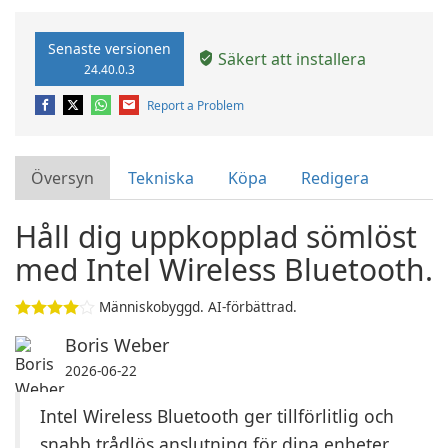
Senaste versionen
Säkert att installera
24.40.0.3
Report a Problem
Översyn
Tekniska
Köpa
Redigera
Håll dig uppkopplad sömlöst
med Intel Wireless Bluetooth.
Människobyggd. AI-förbättrad.
Boris Weber
2026-06-22
Intel Wireless Bluetooth ger tillförlitlig och
snabb trådlös anslutning för dina enheter.