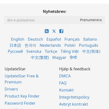
Nyhetsbrev:
English
Deutsch
Español
Français
Italiano
日本語
한국어
Nederlands
Polski
Português
Русский
Svenska
Türkçe
Tiếng Việt
中文(简体)
中文(繁體)
Magyar
हिन्दी
UpdateStar
Hjälp & feedback
UpdateStar Free &
DMCA
Premium
FAQ
Drivers
Kontakt
Product Key Finder
Integritetspolicy
Password Finder
Avbryt kontrakt