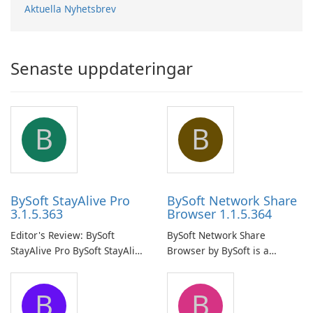
Aktuella Nyhetsbrev
Senaste uppdateringar
B
B
BySoft StayAlive Pro
BySoft Network Share
3.1.5.363
Browser 1.1.5.364
Editor's Review: BySoft
BySoft Network Share
StayAlive Pro BySoft StayAlive
Browser by BySoft is a
Pro is a reliable software
comprehensive software
application designed to
application that allows users
B
B
ensure the continuous and
to easily browse and manage
uninterrupted operation of
shared folders on their