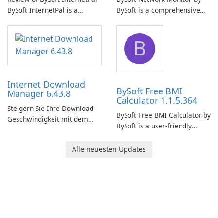
BySoft InternetPal is a
BySoft is a comprehensive
comprehensive software
network monitoring software
application designed to
designed to help businesses
B
monitor your internet
effectively manage their
connection and provide real-
network infrastructure.
time insights into its
performance.
Internet Download
BySoft Free BMI
Manager 6.43.8
Calculator 1.1.5.364
Steigern Sie Ihre Download-
BySoft Free BMI Calculator by
Geschwindigkeit mit dem
BySoft is a user-friendly
Internet Download Manager!
software application
designed to help you
Alle neuesten Updates
calculate your Body Mass
Index quickly and accurately.