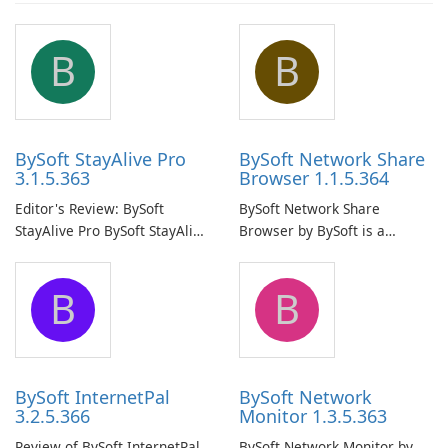
B
B
BySoft StayAlive Pro
BySoft Network Share
3.1.5.363
Browser 1.1.5.364
Editor's Review: BySoft
BySoft Network Share
StayAlive Pro BySoft StayAlive
Browser by BySoft is a
Pro is a reliable software
comprehensive software
application designed to
application that allows users
B
B
ensure the continuous and
to easily browse and manage
uninterrupted operation of
shared folders on their
your computer system.
network.
BySoft InternetPal
BySoft Network
3.2.5.366
Monitor 1.3.5.363
Review of BySoft InternetPal
BySoft Network Monitor by