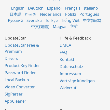
English
Deutsch
Español
Français
Italiano
日本語
한국어
Nederlands
Polski
Português
Русский
Svenska
Türkçe
Tiếng Việt
中文(简体)
中文(繁體)
Magyar
हिन्दी
UpdateStar
Hilfe & Feedback
UpdateStar Free &
DMCA
Premium
FAQ
Drivers
Kontakt
Product Key Finder
Datenschutz
Password Finder
Impressum
Local Backup
Verträge kündigen
Video Converter
Widerruf
SigParser
AppCleaner