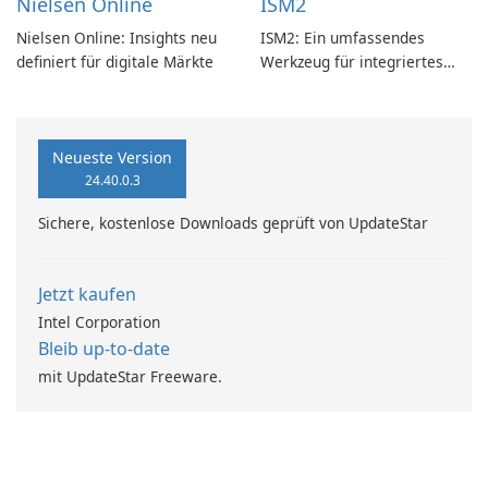
Nielsen Online
ISM2
Nielsen Online: Insights neu
ISM2: Ein umfassendes
definiert für digitale Märkte
Werkzeug für integriertes
Softwaremanagement
Neueste Version
24.40.0.3
Sichere, kostenlose Downloads geprüft von UpdateStar
Jetzt kaufen
Intel Corporation
Bleib up-to-date
mit UpdateStar Freeware.