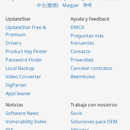
中文(繁體)
Magyar
हिन्दी
UpdateStar
Ayuda y Feedback
UpdateStar Free &
DMCA
Premium
Preguntas más
Drivers
frecuentes
Product Key Finder
Contacto
Password Finder
Privacidad
Local Backup
Cancelar contratos
Video Converter
Reembolso
SigParser
AppCleaner
Noticias
Trabaja con nosotros
Software News
Socio
Vulnerability Index
Soluciones para OEM