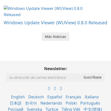
Windows Update Viewer (WUView) 0.8.0 Released
Más Noticias
Newsletter:
English
Deutsch
Español
Français
Italiano
日本語
한국어
Nederlands
Polski
Português
Русский
Svenska
Türkçe
Tiếng Việt
中文(简体)