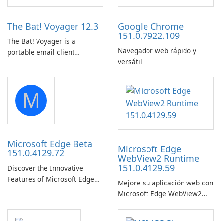
The Bat! Voyager 12.3
Google Chrome
151.0.7922.109
The Bat! Voyager is a
Navegador web rápido y
portable email client
versátil
software which you can
launch from any USB or
portable media on any
M
computer running Microsoft
Windows.
Microsoft Edge Beta
Microsoft Edge
151.0.4129.72
WebView2 Runtime
151.0.4129.59
Discover the Innovative
Features of Microsoft Edge
Mejore su aplicación web con
Beta: The Future of Web
Microsoft Edge WebView2
Browsing Microsoft Edge
Runtime.
Beta, developed by Microsoft