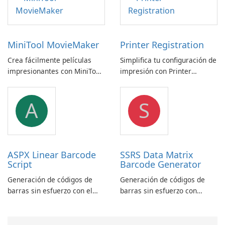
MiniTool MovieMaker
Printer Registration
Crea fácilmente películas
Simplifica tu configuración de
impresionantes con MiniTool
impresión con Printer
MovieMaker.
Registration by Canon Inc.
A
S
ASPX Linear Barcode
SSRS Data Matrix
Script
Barcode Generator
Generación de códigos de
Generación de códigos de
barras sin esfuerzo con el
barras sin esfuerzo con
script lineal de códigos de
generador de códigos de
barras ASPX
barras SSRS Data Matrix