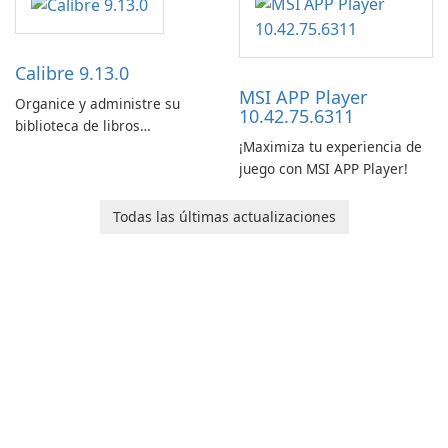
Corporation, is shaping the
landscape of modern web
browsers with its cutting-
edge features and seamless
Calibre 9.13.0
user …
MSI APP Player
Organice y administre su
10.42.75.6311
biblioteca de libros
¡Maximiza tu experiencia de
electrónicos con facilidad
juego con MSI APP Player!
usando Calibre.
Todas las últimas actualizaciones